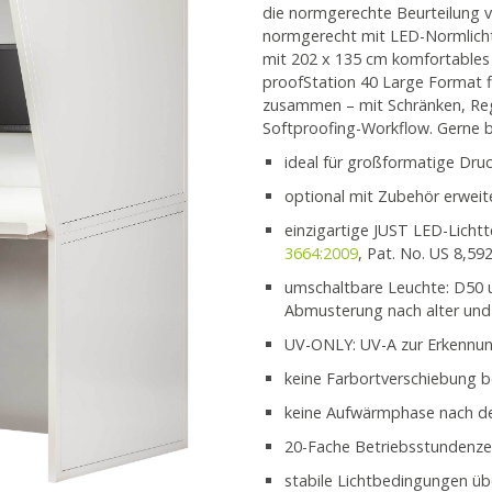
die normgerechte Beurteilung 
normgerecht mit LED-Normlich
mit 202 x 135 cm komfortables 
proofStation 40 Large Format fl
zusammen – mit Schränken, Reg
Softproofing-Workflow. Gerne be
ideal für großformatige Dru
optional mit Zubehör erweit
einzigartige JUST LED-Lichtt
3664:2009
, Pat. No. US 8,59
umschaltbare Leuchte: D50 u
Abmusterung nach alter un
UV-ONLY: UV-A zur Erkennun
keine Farbortverschiebung 
keine Aufwärmphase nach d
20-Fache Betriebsstundenze
stabile Lichtbedingungen üb