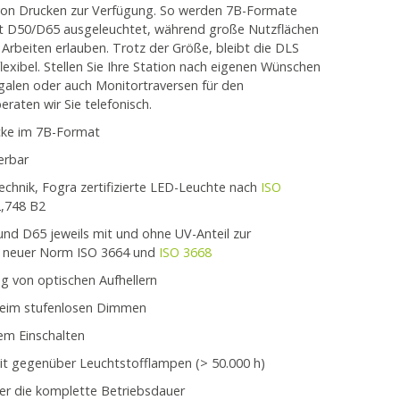
von Drucken zur Verfügung. So werden 7B-Formate
t D50/D65 ausgeleuchtet, während große Nutzflächen
Arbeiten erlauben. Trotz der Größe, bleibt die DLS
exibel. Stellen Sie Ihre Station nach eigenen Wünschen
alen oder auch Monitortraversen für den
raten wir Sie telefonisch.
cke im 7B-Format
erbar
echnik, Fogra zertifizierte LED-Leuchte nach
ISO
2,748 B2
nd D65 jeweils mit und ohne UV-Anteil zur
d neuer Norm ISO 3664 und
ISO 3668
g von optischen Aufhellern
beim stufenlosen Dimmen
em Einschalten
it gegenüber Leuchtstofflampen (> 50.000 h)
er die komplette Betriebsdauer