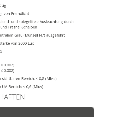
ötig
g von Fremdlicht
lend- und spiegelfreie Ausleuchtung durch
 und Fresnel-Scheiben
utralem Grau (Munsell N7) ausgeführt
tärke von 2000 Lux
95
(≤ 0,002)
(≤ 0,002)
sichtbaren Bereich: ≤ 0,8 (MIvis)
 UV-Bereich: ≤ 0,6 (MIuv)
CHAFTEN