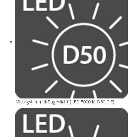
Mittagshimmel-Tageslicht (LED 5000 K, D50 CIE)