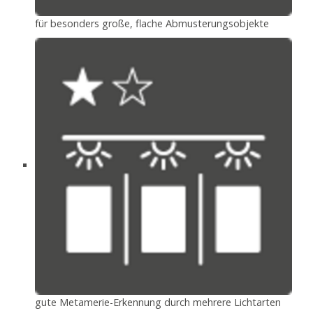
für besonders große, flache Abmusterungsobjekte
gute Metamerie-Erkennung durch mehrere Lichtarten