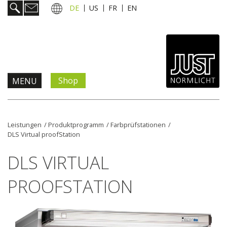
DE
US
FR
EN
Shop
MENU
Produkte & Lösungen
Leistungen
/
Produktprogramm
/
Farbprüfstationen
/
DLS Virtual proofStation
Information & Service
DLS VIRTUAL
Aktuelles
PROOFSTATION
Unternehmen
Kontakt