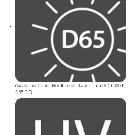
durchschnittliches Nordhimmel-Tageslicht (LED 6500 K,
D65 CIE)